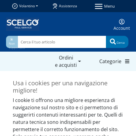
Menu
Volantino
Assistenza
Account
🎤
Cerca
Non
supportato
Ordini
Categorie
e acquisti
Prodotti simili da non
Usa i cookies per una navigazione
perdere
migliore!
I cookie ti offrono una migliore esperienza di
navigazione sul nostro sito e ci permettono di
suggerirti contenuti interessanti per te. Quelli di
natura tecnica sono indispensabili per
permettere il corretto funzionamento del sito.