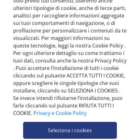
Solo previo tuo consenso, useremo anche
ulteriori tipologie di cookie, anche di terze parti,
analitici per raccogliere informazioni aggregate
sui tuoi comportamenti di navigazione, o di
SILIKOMART STAMPO SILICONE XS 13
profilazione per personalizzare i contenuti da te
MADELEINE 45X33 H16
visualizzati. Per maggiori informazioni su
queste tecnologie, leggi la nostra Cookie Policy .
Minimo vendita 1
Per ogni ulteriore dettaglio su come trattiamo i
tuoi dati, consulta anche la nostra Privacy Policy
. Puoi accettare l’installazione di tutti i cookie
cliccando sul pulsante ACCETTA TUTTI I COOKIE,
oppure scegliere le singole tipologie che vuoi
installare, cliccando su SELEZIONA I COOKIES .
Se invece intendi rifiutarne l’installazione, puoi
farlo cliccando sul pulsante RIFIUTA TUTTI I
COOKIE.
Privacy e Cookie Policy
Seleziona i cookies