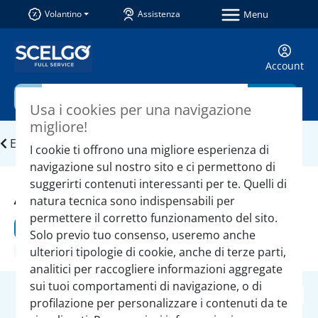
Menu
Volantino
Assistenza
Account
🎤
Cerca
Non
Usa i cookies per una navigazione
supportato
migliore!
Ordini
E-Store
Categorie
I cookie ti offrono una migliore esperienza di
e acquisti
navigazione sul nostro sito e ci permettono di
ALIMENTARI
suggerirti contenuti interessanti per te. Quelli di
natura tecnica sono indispensabili per
permettere il corretto funzionamento del sito.
Tutte
ALIMENTARI
DOLCIARI
Solo previo tuo consenso, useremo anche
CONSERVATI
ulteriori tipologie di cookie, anche di terze parti,
analitici per raccogliere informazioni aggregate
sui tuoi comportamenti di navigazione, o di
Filtra la tua ricerca
profilazione per personalizzare i contenuti da te