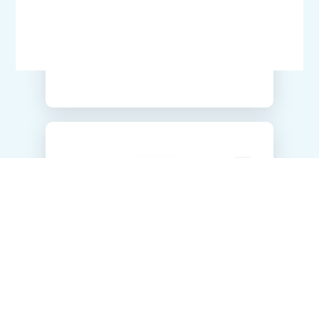
Pezzi per cartone: 16
NOODLES RAMEN AYUKO GR300
Pezzi per cartone: 16