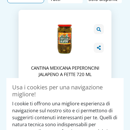
CANTINA MEXICANA PEPERONCINI
JALAPENO A FETTE 720 ML
Pezzi per cartone: 6
Usa i cookies per una navigazione
migliore!
I cookie ti offrono una migliore esperienza di
navigazione sul nostro sito e ci permettono di
suggerirti contenuti interessanti per te. Quelli di
natura tecnica sono indispensabili per