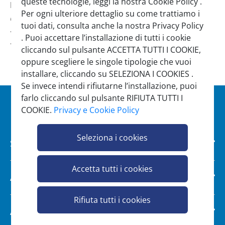
queste tecnologie, leggi la nostra Cookie Policy .
Per effettuare una segnalazione
clicca qui
.
Per ogni ulteriore dettaglio su come trattiamo i
(La piattaforma consente la gestione delle
tuoi dati, consulta anche la nostra Privacy Policy
segnalazioni garantendo la riservatezza dei soggetti
. Puoi accettare l’installazione di tutti i cookie
segnalanti).
.
cliccando sul pulsante ACCETTA TUTTI I COOKIE,
oppure scegliere le singole tipologie che vuoi
installare, cliccando su SELEZIONA I COOKIES .
Se invece intendi rifiutarne l’installazione, puoi
farlo cliccando sul pulsante RIFIUTA TUTTI I
COOKIE.
Privacy e Cookie Policy
Seleziona i cookies
Scelgo Full Service
Accetta tutti i cookies
Assistenza
Rifiuta tutti i cookies
Area legale