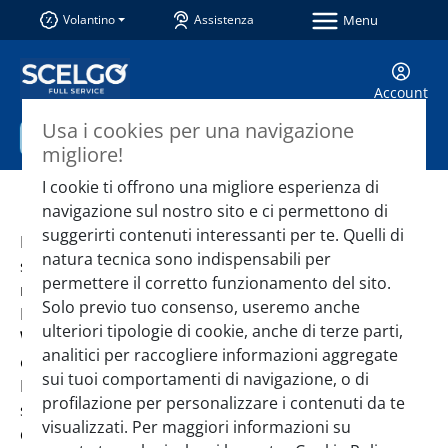
Menu
Volantino
Assistenza
Account
Usa i cookies per una navigazione
🎤
Cerca
Non
migliore!
supportato
I cookie ti offrono una migliore esperienza di
navigazione sul nostro sito e ci permettono di
suggerirti contenuti interessanti per te. Quelli di
La società si è adeguata al D.lgs 24/2023 in tema di
natura tecnica sono indispensabili per
segnalazioni (c.d. “
Decreto Whistleblowing
”) e alle
permettere il corretto funzionamento del sito.
relative
LINEE GUIDA ANAC
.
Solo previo tuo consenso, useremo anche
Per prendere visione del “
PROTOCOLLO
ulteriori tipologie di cookie, anche di terze parti,
WHISTLEBLOWING
” adottato dallo
SCELGO S.p.A.
in
analitici per raccogliere informazioni aggregate
ordine a tutti gli aspetti tecnici ed operativi relativi al
sui tuoi comportamenti di navigazione, o di
D.lgs. 24/2023 ed in particolare all’oggetto della
profilazione per personalizzare i contenuti da te
segnalazione, ai presupposti, ai canali e alle modalità
visualizzati. Per maggiori informazioni su
di gestione,
clicca qui
.