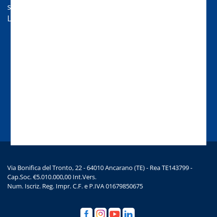
seguenti orari:
Lun-Ven 08:30-13 | 14:00-18
Chat
Chiamaci
Scrivici una mail
Via Bonifica del Tronto, 22 - 64010 Ancarano (TE) - Rea TE143799 -
Cap.Soc. €5.010.000,00 Int.Vers.
Num. Iscriz. Reg. Impr. C.F. e P.IVA 01679850675