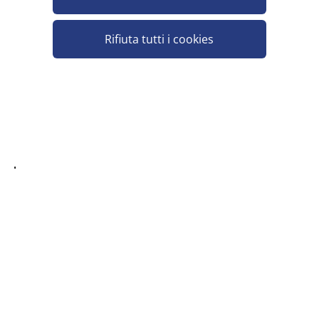
WITOR'S OVETTI LATTE CON RIPIENO
ALLA NOCCIOLA 115G
Rifiuta tutti i cookies
Pezzi per cartone: 40
Ti può interessare anche