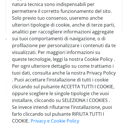
natura tecnica sono indispensabili per
permettere il corretto funzionamento del sito.
Solo previo tuo consenso, useremo anche
ulteriori tipologie di cookie, anche di terze parti,
analitici per raccogliere informazioni aggregate
derby blue arancia 1,5 l
sui tuoi comportamenti di navigazione, o di
profilazione per personalizzare i contenuti da te
SINGOLO
CARTONE
visualizzati. Per maggiori informazioni su
1 Pezzo
6 Pezzi
queste tecnologie, leggi la nostra Cookie Policy .
Per ogni ulteriore dettaglio su come trattiamo i
tuoi dati, consulta anche la nostra Privacy Policy
Codice:
0135800
. Puoi accettare l’installazione di tutti i cookie
cliccando sul pulsante ACCETTA TUTTI I COOKIE,
Brand:
Derby
oppure scegliere le singole tipologie che vuoi
Pezzi per cartone:
6
installare, cliccando su SELEZIONA I COOKIES .
Se invece intendi rifiutarne l’installazione, puoi
Scadenza minima:
28/12/2026
farlo cliccando sul pulsante RIFIUTA TUTTI I
COOKIE.
Privacy e Cookie Policy