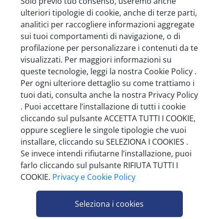
Solo previo tuo consenso, useremo anche
ulteriori tipologie di cookie, anche di terze parti,
analitici per raccogliere informazioni aggregate
sui tuoi comportamenti di navigazione, o di
profilazione per personalizzare i contenuti da te
NONINO GRAPPA 41 BARRIQUE 1 L
visualizzati. Per maggiori informazioni su
Pezzi per cartone: 6
queste tecnologie, leggi la nostra Cookie Policy .
Per ogni ulteriore dettaglio su come trattiamo i
tuoi dati, consulta anche la nostra Privacy Policy
. Puoi accettare l’installazione di tutti i cookie
cliccando sul pulsante ACCETTA TUTTI I COOKIE,
oppure scegliere le singole tipologie che vuoi
installare, cliccando su SELEZIONA I COOKIES .
Se invece intendi rifiutarne l’installazione, puoi
farlo cliccando sul pulsante RIFIUTA TUTTI I
COOKIE.
Privacy e Cookie Policy
Seleziona i cookies