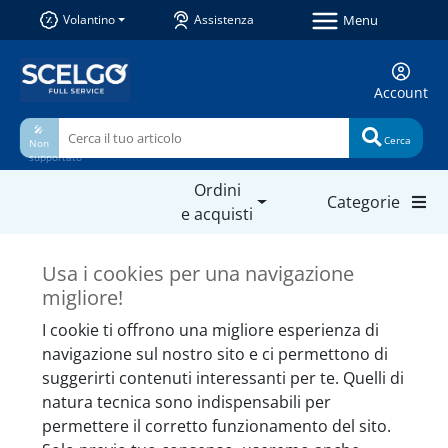
Menu
Volantino
Assistenza
Account
🎤
Cerca
Non
supportato
Ordini
Categorie
e acquisti
Prodotti simili da non
Usa i cookies per una navigazione
perdere
migliore!
I cookie ti offrono una migliore esperienza di
navigazione sul nostro sito e ci permettono di
suggerirti contenuti interessanti per te. Quelli di
natura tecnica sono indispensabili per
permettere il corretto funzionamento del sito.