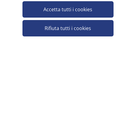
NONINO GRAPPA 41° 1 L
Accetta tutti i cookies
Pezzi per cartone: 6
Rifiuta tutti i cookies
NONINO GRAPPA RISERVA BARRIQUES 70
CL