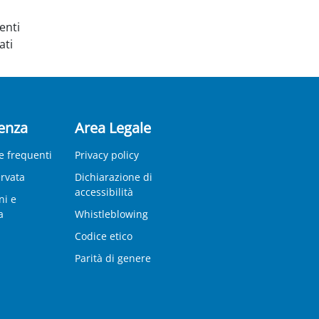
enti
ati
enza
Area Legale
 frequenti
Privacy policy
ervata
Dichiarazione di
accessibilità
ni e
a
Whistleblowing
Codice etico
Parità di genere