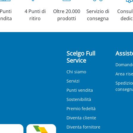
 Punti
4 Punti di
Oltre 20.000
Servizio di
Consul
endita
ritiro
prodotti
consegna
dedic
Scelgo Full
Assist
Service
Domande
Chi siamo
Area ris
Servizi
Spedizio
consegn
Punti vendita
Sostenibilità
Premio fedeltà
Diventa cliente
Diventa fornitore