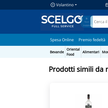
Volantino
🎤
Non
supportato
Spesa Online
Premio fedeltà
Oriental
Bevande
Alimentari
Mo
Food
Prodotti simili da