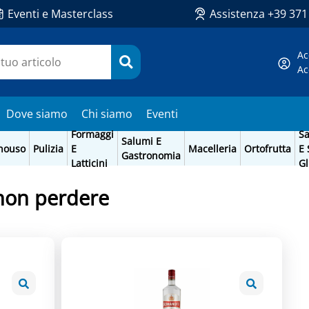
Eventi e Masterclass
Assistenza +39 37
Ac
Ac
Dove siamo
Chi siamo
Eventi
Formaggi
Sa
Salumi E
nouso
Pulizia
E
Macelleria
Ortofrutta
E 
Gastronomia
Latticini
Gl
 non perdere