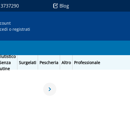
1 3737290
Blog
count
cedi o registrati
lutistico
Senza
Surgelati
Pescheria
Altro
Professionale
utine