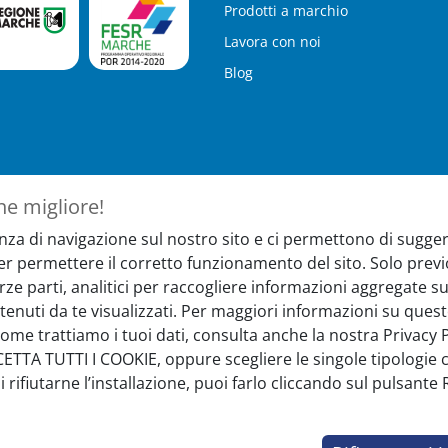
Prodotti a marchio
Lavora con noi
Blog
ne migliore!
nza di navigazione sul nostro sito e ci permettono di suggeri
ter
Hai bisogno 
per permettere il corretto funzionamento del sito. Solo pr
terze parti, analitici per raccogliere informazioni aggregate
nti, novità e iniziative
Il nostro servizio 
tenuti da te visualizzati. Per maggiori informazioni su quest
nei seguenti orari
come trattiamo i tuoi dati, consulta anche la nostra Privacy Po
Lun-Ven 08:30-13 
CETTA TUTTI I COOKIE, oppure scegliere le singole tipologie c
rifiutarne l’installazione, puoi farlo cliccando sul pulsante
Iscrivimi
Chat