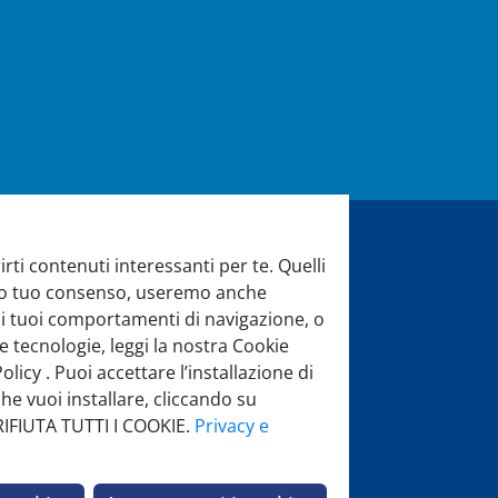
rti contenuti interessanti per te. Quelli
di aiuto?
evio tuo consenso, useremo anche
 sui tuoi comportamenti di navigazione, o
di assistenza sarà lieto di aiutarti
e tecnologie, leggi la nostra Cookie
:
licy . Puoi accettare l’installazione di
| 14:00-18
he vuoi installare, cliccando su
 RIFIUTA TUTTI I COOKIE.
Privacy e
Chiamaci
Scrivici
una