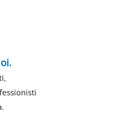
oi.
i,
essionisti
à.