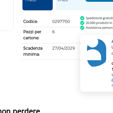
1 Pezzo
6 Pezzi
Spedizione gratui
Codice:
0297700
20.000 prodotti in
Assistenza persona
Pezzi per
6
cartone:
Scadenza
27/04/2029
minima:
 non perdere