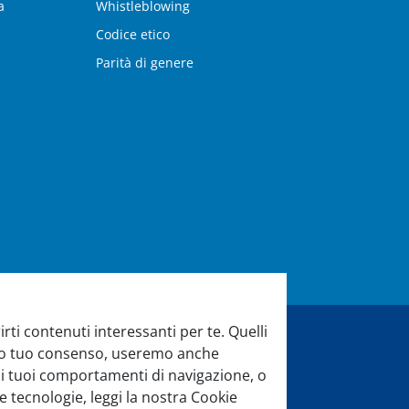
a
Whistleblowing
Codice etico
Parità di genere
rti contenuti interessanti per te. Quelli
evio tuo consenso, useremo anche
di aiuto?
 sui tuoi comportamenti di navigazione, o
e tecnologie, leggi la nostra Cookie
di assistenza sarà lieto di aiutarti