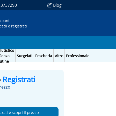
1 3737290
Blog
count
cedi o registrati
lutistico
Senza
Surgelati
Pescheria
Altro
Professionale
utine
o
Registrati
prezzo
trati e scopri il prezzo