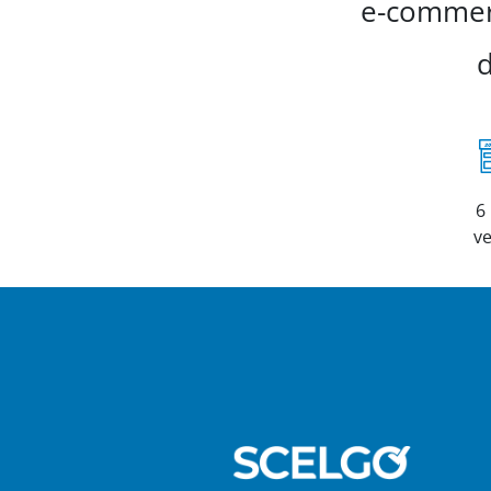
e-commerc
d
6
v