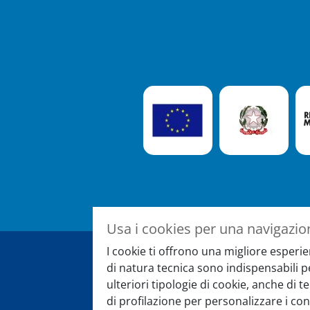
Usa i cookies per una navigazio
I cookie ti offrono una migliore esperie
di natura tecnica sono indispensabili 
Registrati alla newslet
ulteriori tipologie di cookie, anche di 
di profilazione per personalizzare i con
E rimani sempre aggiornato su eve