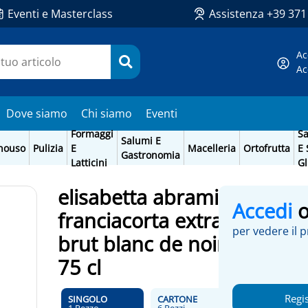
Eventi e Masterclass
Assistenza +39 37
Ac
Ac
Dove siamo
Chi siamo
Eventi
Formaggi
Sa
Salumi E
nouso
Pulizia
E
Macelleria
Ortofrutta
E 
Gastronomia
Latticini
Gl
elisabetta abrami
Accedi
franciacorta extra
per vedere il 
brut blanc de noir
75 cl
Regis
SINGOLO
CARTONE