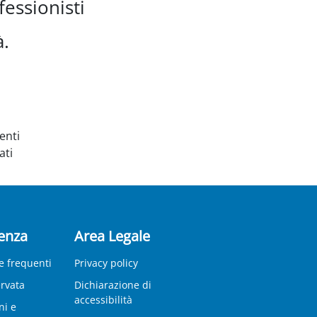
essionisti
à.
enti
ati
enza
Area Legale
 frequenti
Privacy policy
ervata
Dichiarazione di
accessibilità
ni e