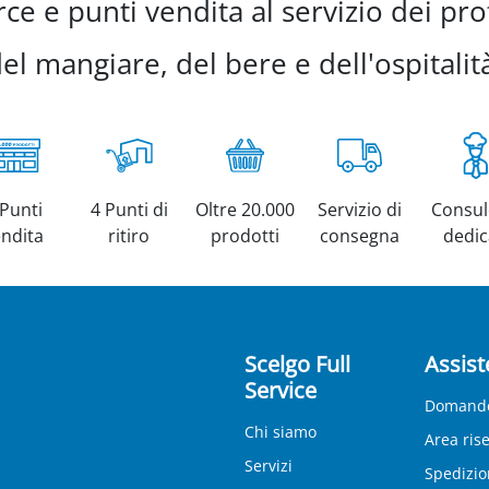
e e punti vendita al servizio dei prof
el mangiare, del bere e dell'ospitalit
 Punti
4 Punti di
Oltre 20.000
Servizio di
Consul
endita
ritiro
prodotti
consegna
dedic
Scelgo Full
Assist
Service
Domande
Chi siamo
Area ris
Servizi
Spedizio