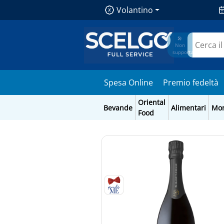
Volantino
🎤
Non
supportato
Spesa Online
Premio fedeltà
Oriental
Bevande
Alimentari
Mo
Food