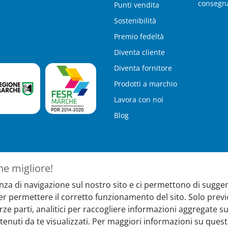
consegn
Punti vendita
Sostenibilità
Premio fedeltà
Diventa cliente
Diventa fornitore
Prodotti a marchio
Lavora con noi
Blog
ne migliore!
nza di navigazione sul nostro sito e ci permettono di suggeri
per permettere il corretto funzionamento del sito. Solo pr
ter
Hai bisogno 
terze parti, analitici per raccogliere informazioni aggregate
tenuti da te visualizzati. Per maggiori informazioni su quest
nti, novità e iniziative
Il nostro servizio 