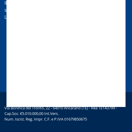
Il nostro servizio di assistenza sarà lieto di aiutarti nei
seguenti orari:
Lun-Ven 08:30-13 | 14:00-18
Chat
Chiamaci
Scrivici una mail
Via Bonifica del Tronto, 22 - 64010 Ancarano (TE) - Rea TE143799 -
Cap.Soc. €5.010.000,00 Int.Vers.
Num. Iscriz. Reg. Impr. C.F. e P.IVA 01679850675