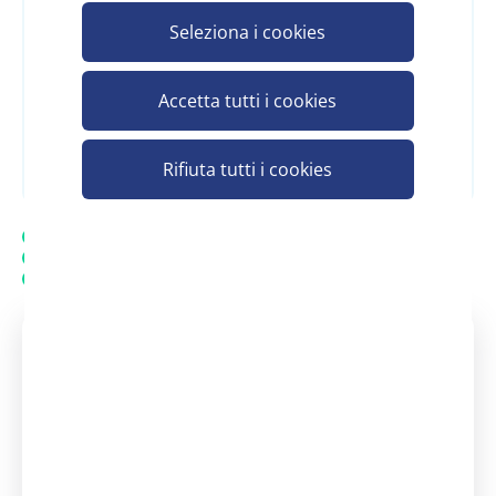
per vedere il prezzo
Seleziona i cookies
Accetta tutti i cookies
Registrati e scopri il prezzo
Rifiuta tutti i cookies
Spedizione gratuita
20.000 prodotti in assortimento
Assistenza personalizzata - Contatta un consulente
Assistenza clienti Scelgo
Un nostro consulente è a tua
disposizione
dal Lunedì - al Venerdì: 08:30 -
13:00 | 14:00 - 18:00
+39 371 3737290