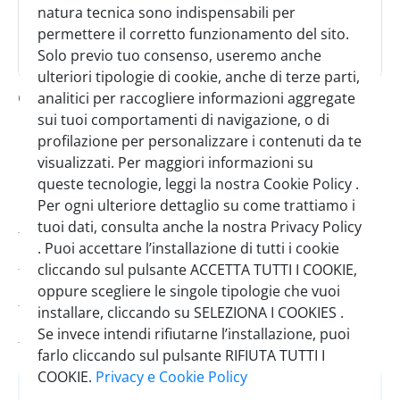
natura tecnica sono indispensabili per
permettere il corretto funzionamento del sito.
Solo previo tuo consenso, useremo anche
ulteriori tipologie di cookie, anche di terze parti,
divella pasta linguine 5 kg
analitici per raccogliere informazioni aggregate
sui tuoi comportamenti di navigazione, o di
SINGOLO
CARTONE
profilazione per personalizzare i contenuti da te
1 Pezzo
3 Pezzi
visualizzati. Per maggiori informazioni su
queste tecnologie, leggi la nostra Cookie Policy .
Per ogni ulteriore dettaglio su come trattiamo i
Codice:
0360900
tuoi dati, consulta anche la nostra Privacy Policy
. Puoi accettare l’installazione di tutti i cookie
Brand:
Divella
cliccando sul pulsante ACCETTA TUTTI I COOKIE,
Pezzi per cartone:
3
oppure scegliere le singole tipologie che vuoi
installare, cliccando su SELEZIONA I COOKIES .
Scadenza minima:
02/05/2027
Se invece intendi rifiutarne l’installazione, puoi
farlo cliccando sul pulsante RIFIUTA TUTTI I
COOKIE.
Privacy e Cookie Policy
Accedi
o
Registrati