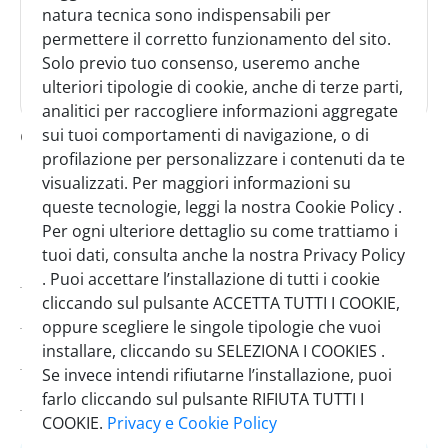
natura tecnica sono indispensabili per
permettere il corretto funzionamento del sito.
Solo previo tuo consenso, useremo anche
ulteriori tipologie di cookie, anche di terze parti,
analitici per raccogliere informazioni aggregate
camel aroma più vaniglia 1 kg
sui tuoi comportamenti di navigazione, o di
profilazione per personalizzare i contenuti da te
SINGOLO
CARTONE
visualizzati. Per maggiori informazioni su
1 Pezzo
6 Pezzi
queste tecnologie, leggi la nostra Cookie Policy .
Per ogni ulteriore dettaglio su come trattiamo i
tuoi dati, consulta anche la nostra Privacy Policy
Codice:
0401800
. Puoi accettare l’installazione di tutti i cookie
cliccando sul pulsante ACCETTA TUTTI I COOKIE,
Brand:
Camel
oppure scegliere le singole tipologie che vuoi
Pezzi per cartone:
6
installare, cliccando su SELEZIONA I COOKIES .
Se invece intendi rifiutarne l’installazione, puoi
Scadenza minima:
13/01/2027
farlo cliccando sul pulsante RIFIUTA TUTTI I
COOKIE.
Privacy e Cookie Policy