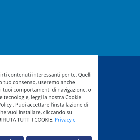
rti contenuti interessanti per te. Quelli
di aiuto?
evio tuo consenso, useremo anche
 sui tuoi comportamenti di navigazione, o
di assistenza sarà lieto di aiutarti
e tecnologie, leggi la nostra Cookie
:
licy . Puoi accettare l’installazione di
| 14:00-18
he vuoi installare, cliccando su
 RIFIUTA TUTTI I COOKIE.
Privacy e
Chiamaci
Scrivici
una