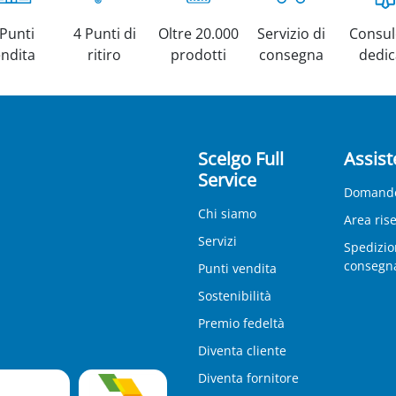
 Punti
4 Punti di
Oltre 20.000
Servizio di
Consul
endita
ritiro
prodotti
consegna
dedic
Scelgo Full
Assist
Service
Domande
Chi siamo
Area ris
Servizi
Spedizio
consegn
Punti vendita
Sostenibilità
Premio fedeltà
Diventa cliente
Diventa fornitore