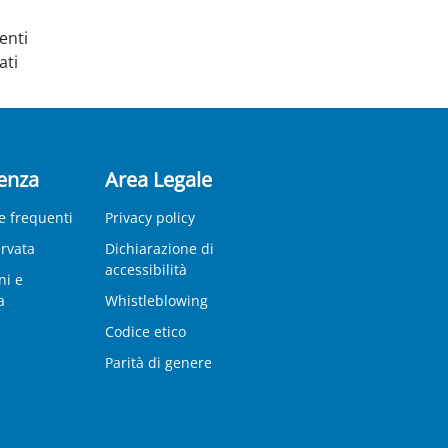
enti
ati
enza
Area Legale
 frequenti
Privacy policy
ervata
Dichiarazione di
accessibilità
ni e
a
Whistleblowing
Codice etico
Parità di genere