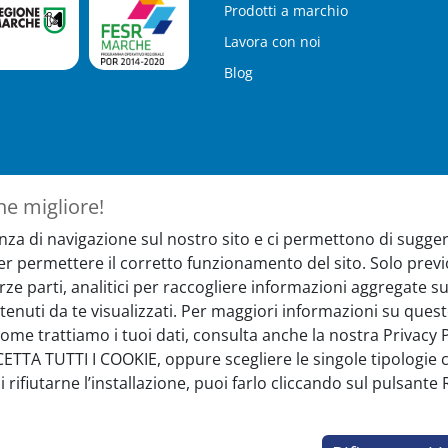
Prodotti a marchio
Lavora con noi
Blog
ne migliore!
nza di navigazione sul nostro sito e ci permettono di suggeri
ter
Hai bisogno 
per permettere il corretto funzionamento del sito. Solo pr
terze parti, analitici per raccogliere informazioni aggregate
nti, novità e iniziative
Il nostro servizio 
tenuti da te visualizzati. Per maggiori informazioni su quest
nei seguenti orari
come trattiamo i tuoi dati, consulta anche la nostra Privacy Po
Lun-Ven 08:30-13 
CETTA TUTTI I COOKIE, oppure scegliere le singole tipologie c
rifiutarne l’installazione, puoi farlo cliccando sul pulsante
Iscrivimi
Chat