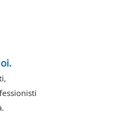
oi.
i,
essionisti
à.