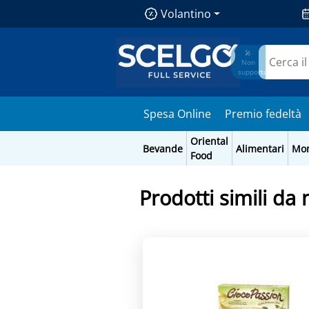
Volantino
🎤
Non
supportato
Spesa Online
Premio fedeltà
Oriental
Bevande
Alimentari
Mo
Food
Prodotti simili da