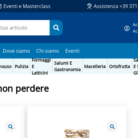
Eventi e Masterclass
Assistenza +39 37
Ac
Ac
Dove siamo
Chi siamo
Eventi
Formaggi
Sa
Salumi E
nouso
Pulizia
E
Macelleria
Ortofrutta
E 
Gastronomia
Latticini
Gl
 non perdere