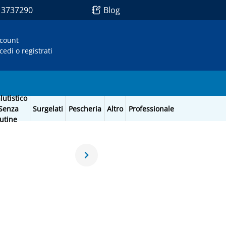
1 3737290
Blog
count
cedi o registrati
lutistico
Senza
Surgelati
Pescheria
Altro
Professionale
utine