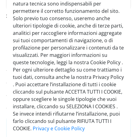
natura tecnica sono indispensabili per
permettere il corretto funzionamento del sito.
sánchez romate hnos cardenal
Solo previo tuo consenso, useremo anche
mendoza solera gran reserva 70 cl
ulteriori tipologie di cookie, anche di terze parti,
analitici per raccogliere informazioni aggregate
SINGOLO
CARTONE
sui tuoi comportamenti di navigazione, o di
1 Pezzo
6 Pezzi
profilazione per personalizzare i contenuti da te
visualizzati. Per maggiori informazioni su
queste tecnologie, leggi la nostra Cookie Policy .
Codice:
0018200
Per ogni ulteriore dettaglio su come trattiamo i
tuoi dati, consulta anche la nostra Privacy Policy
Brand:
Sánchez Romate Hnos
. Puoi accettare l’installazione di tutti i cookie
Pezzi per cartone:
6
cliccando sul pulsante ACCETTA TUTTI I COOKIE,
oppure scegliere le singole tipologie che vuoi
Scadenza minima:
04/05/2029
installare, cliccando su SELEZIONA I COOKIES .
Se invece intendi rifiutarne l’installazione, puoi
farlo cliccando sul pulsante RIFIUTA TUTTI I
Accedi
o
Registrati
COOKIE.
Privacy e Cookie Policy
per vedere il prezzo