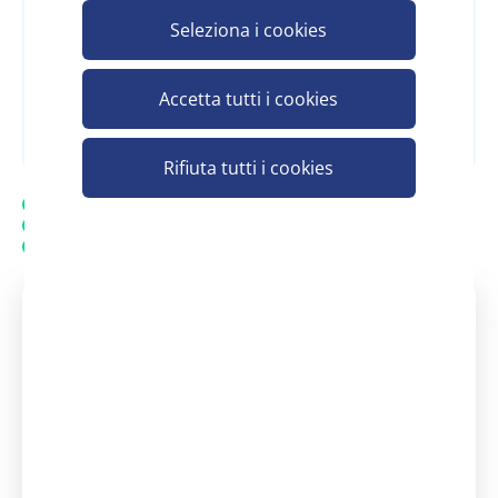
Seleziona i cookies
Accetta tutti i cookies
Registrati e scopri il prezzo
Rifiuta tutti i cookies
Spedizione gratuita
20.000 prodotti in assortimento
Assistenza personalizzata - Contatta un consulente
Assistenza clienti Scelgo
Un nostro consulente è a tua
disposizione
dal Lunedì - al Venerdì: 08:30 -
13:00 | 14:00 - 18:00
+39 371 3737290