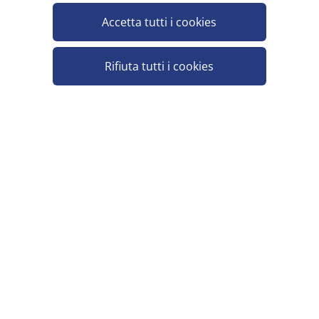
SANELLI AMBROGIO TAGLIARICCI INOX
Accetta tutti i cookies
Minimo vendita 1
Rifiuta tutti i cookies
TAGLIAPANE IN LEGNO
Minimo vendita 1