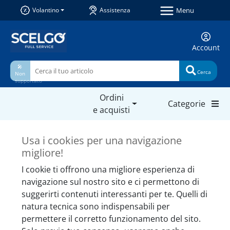
Menu
Volantino
Assistenza
Account
🎤
Cerca
Non
supportato
Ordini
Categorie
e acquisti
Prodotti simili da non
Usa i cookies per una navigazione
perdere
migliore!
I cookie ti offrono una migliore esperienza di
navigazione sul nostro sito e ci permettono di
suggerirti contenuti interessanti per te. Quelli di
natura tecnica sono indispensabili per
permettere il corretto funzionamento del sito.