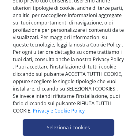
Solo previo tuo consenso, useremo anche
ulteriori tipologie di cookie, anche di terze parti,
analitici per raccogliere informazioni aggregate
sui tuoi comportamenti di navigazione, o di
ILSA MORSA STRINGI PROSCIUTTO INOX
profilazione per personalizzare i contenuti da te
BASE IN PIETRA 25X45X H18CM
visualizzati. Per maggiori informazioni su
queste tecnologie, leggi la nostra Cookie Policy .
Minimo vendita 1
Per ogni ulteriore dettaglio su come trattiamo i
tuoi dati, consulta anche la nostra Privacy Policy
. Puoi accettare l’installazione di tutti i cookie
cliccando sul pulsante ACCETTA TUTTI I COOKIE,
oppure scegliere le singole tipologie che vuoi
installare, cliccando su SELEZIONA I COOKIES .
Se invece intendi rifiutarne l’installazione, puoi
farlo cliccando sul pulsante RIFIUTA TUTTI I
COOKIE.
Privacy e Cookie Policy
Seleziona i cookies