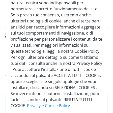
natura tecnica sono indispensabili per
permettere il corretto funzionamento del sito.
Solo previo tuo consenso, useremo anche
ulteriori tipologie di cookie, anche di terze parti,
analitici per raccogliere informazioni aggregate
golia bianca sticks
sui tuoi comportamenti di navigazione, o di
profilazione per personalizzare i contenuti da te
visualizzati. Per maggiori informazioni su
Codice:
0044100
queste tecnologie, leggi la nostra Cookie Policy .
Per ogni ulteriore dettaglio su come trattiamo i
Brand:
Golia
tuoi dati, consulta anche la nostra Privacy Policy
. Puoi accettare l’installazione di tutti i cookie
Minimo vendita:
24
cliccando sul pulsante ACCETTA TUTTI I COOKIE,
Scadenza minima:
27/04/2029
oppure scegliere le singole tipologie che vuoi
installare, cliccando su SELEZIONA I COOKIES .
Se invece intendi rifiutarne l’installazione, puoi
farlo cliccando sul pulsante RIFIUTA TUTTI I
Accedi
o
Registrati
COOKIE.
Privacy e Cookie Policy
per vedere il prezzo