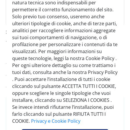
natura tecnica sono indispensabili per
permettere il corretto funzionamento del sito.
Solo previo tuo consenso, useremo anche
ulteriori tipologie di cookie, anche di terze parti,
silikomart air mat tappeto in silicone
analitici per raccogliere informazioni aggregate
sui tuoi comportamenti di navigazione, o di
520x315 mm
profilazione per personalizzare i contenuti da te
visualizzati. Per maggiori informazioni su
Codice:
0044700
queste tecnologie, leggi la nostra Cookie Policy .
Per ogni ulteriore dettaglio su come trattiamo i
Minimo vendita:
1
tuoi dati, consulta anche la nostra Privacy Policy
. Puoi accettare l’installazione di tutti i cookie
Scadenza minima:
04/05/2029
cliccando sul pulsante ACCETTA TUTTI I COOKIE,
oppure scegliere le singole tipologie che vuoi
installare, cliccando su SELEZIONA I COOKIES .
Accedi
o
Registrati
Se invece intendi rifiutarne l’installazione, puoi
per vedere il prezzo
farlo cliccando sul pulsante RIFIUTA TUTTI I
COOKIE.
Privacy e Cookie Policy