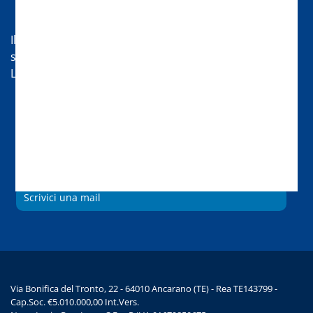
Hai bisogno di aiuto?
Il nostro servizio di assistenza sarà lieto di aiutarti nei
seguenti orari:
Lun-Ven 08:30-13 | 14:00-18
Chat
Chiamaci
Scrivici una mail
Via Bonifica del Tronto, 22 - 64010 Ancarano (TE) - Rea TE143799 -
Cap.Soc. €5.010.000,00 Int.Vers.