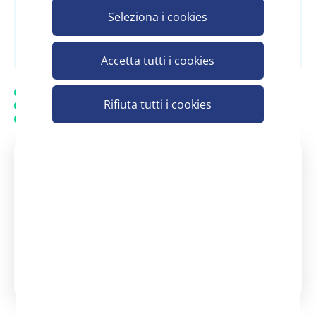
Seleziona i cookies
Registrati e scopri il prezzo
Accetta tutti i cookies
Spedizione gratuita
Rifiuta tutti i cookies
20.000 prodotti in assortimento
Assistenza personalizzata - Contatta un consulente
Assistenza clienti Scelgo
Un nostro consulente è a tua
disposizione
dal Lunedì - al Venerdì: 08:30 -
13:00 | 14:00 - 18:00
+39 371 3737290
servizio.clienti@scelgospa.com