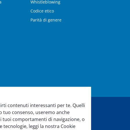
a
Whistleblowing
Codice etico
Parità di genere
rti contenuti interessanti per te. Quelli
evio tuo consenso, useremo anche
di aiuto?
 sui tuoi comportamenti di navigazione, o
e tecnologie, leggi la nostra Cookie
di assistenza sarà lieto di aiutarti