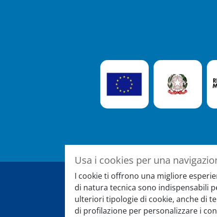
Usa i cookies per una navigazio
I cookie ti offrono una migliore esperie
di natura tecnica sono indispensabili 
Registrati alla newslet
ulteriori tipologie di cookie, anche di 
di profilazione per personalizzare i con
E rimani sempre aggiornato su eve