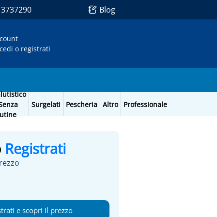
1 3737290
Blog
count
cedi o registrati
lutistico
Senza
Surgelati
Pescheria
Altro
Professionale
utine
o
Registrati
prezzo
trati e scopri il prezzo