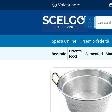
Volantino
🎤
Non
supportato
Spesa Online
Premio fedeltà
Oriental
Bevande
Alimentari
Mo
Food