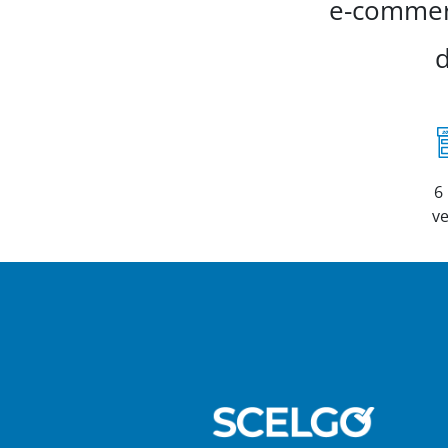
e-commerc
d
6
v