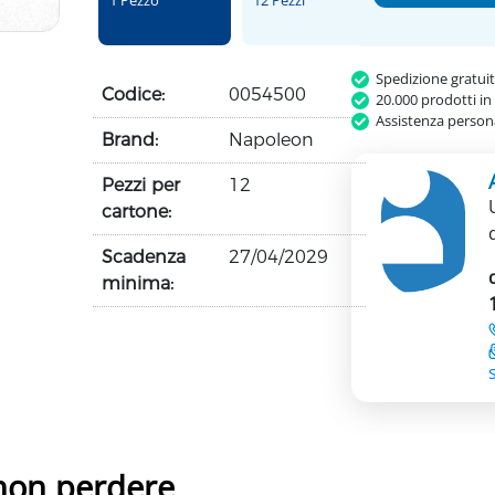
1 Pezzo
12 Pezzi
Spedizione gratui
Codice:
0054500
20.000 prodotti in
Assistenza persona
Brand:
Napoleon
Pezzi per
12
cartone:
Scadenza
27/04/2029
minima:
 non perdere