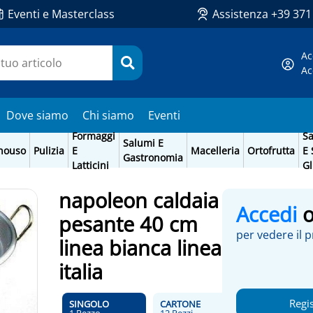
Eventi e Masterclass
Assistenza +39 37
Ac
Ac
Dove siamo
Chi siamo
Eventi
Formaggi
Sa
Salumi E
nouso
Pulizia
E
Macelleria
Ortofrutta
E 
Gastronomia
Latticini
Gl
napoleon caldaia
Accedi
pesante 40 cm
per vedere il 
linea bianca linea
italia
Regis
SINGOLO
CARTONE