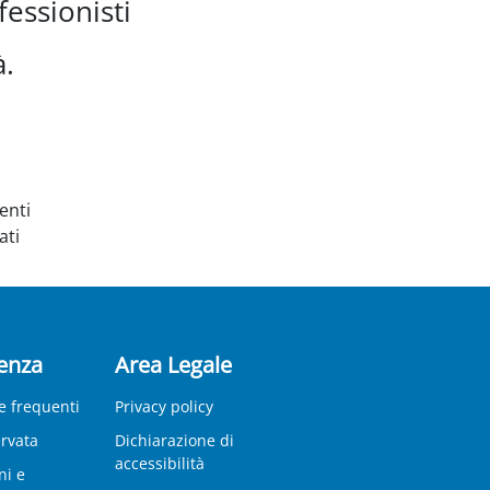
essionisti
à.
enti
ati
enza
Area Legale
 frequenti
Privacy policy
ervata
Dichiarazione di
accessibilità
ni e