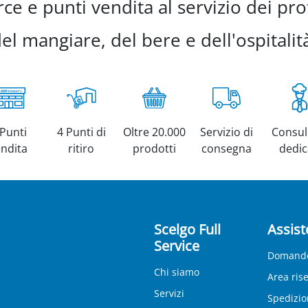
e e punti vendita al servizio dei prof
el mangiare, del bere e dell'ospitalit
 Punti
4 Punti di
Oltre 20.000
Servizio di
Consul
endita
ritiro
prodotti
consegna
dedic
Scelgo Full
Assist
Service
Domande
Chi siamo
Area ris
Servizi
Spedizio