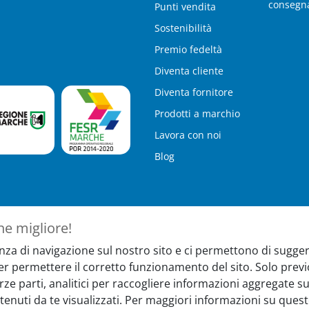
consegn
Punti vendita
Sostenibilità
Premio fedeltà
Diventa cliente
Diventa fornitore
Prodotti a marchio
Lavora con noi
Blog
ne migliore!
nza di navigazione sul nostro sito e ci permettono di suggeri
per permettere il corretto funzionamento del sito. Solo pr
ter
Hai bisogno 
terze parti, analitici per raccogliere informazioni aggregate
tenuti da te visualizzati. Per maggiori informazioni su quest
nti, novità e iniziative
Il nostro servizio 