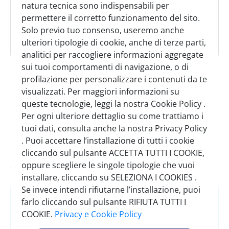
natura tecnica sono indispensabili per
permettere il corretto funzionamento del sito.
Solo previo tuo consenso, useremo anche
ulteriori tipologie di cookie, anche di terze parti,
analitici per raccogliere informazioni aggregate
plasmon biscotti cofanetto 720 g
sui tuoi comportamenti di navigazione, o di
profilazione per personalizzare i contenuti da te
visualizzati. Per maggiori informazioni su
SINGOLO
CARTONE
1 Pezzo
6 Pezzi
queste tecnologie, leggi la nostra Cookie Policy .
Per ogni ulteriore dettaglio su come trattiamo i
tuoi dati, consulta anche la nostra Privacy Policy
Codice:
0096400
. Puoi accettare l’installazione di tutti i cookie
cliccando sul pulsante ACCETTA TUTTI I COOKIE,
Pezzi per cartone:
6
oppure scegliere le singole tipologie che vuoi
installare, cliccando su SELEZIONA I COOKIES .
Se invece intendi rifiutarne l’installazione, puoi
Accedi
o
Registrati
farlo cliccando sul pulsante RIFIUTA TUTTI I
per vedere il prezzo
COOKIE.
Privacy e Cookie Policy