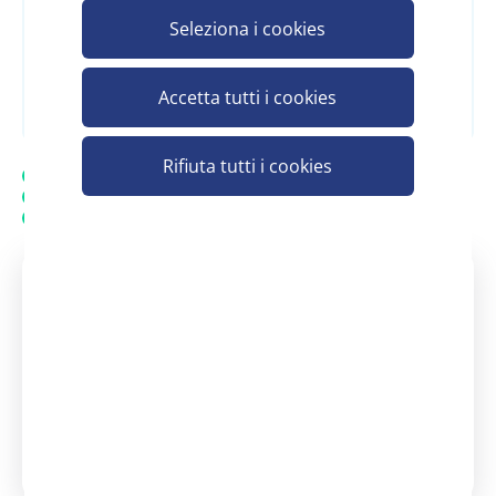
Seleziona i cookies
Registrati e scopri il prezzo
Accetta tutti i cookies
Rifiuta tutti i cookies
Spedizione gratuita
20.000 prodotti in assortimento
Assistenza personalizzata - Contatta un consulente
Assistenza clienti Scelgo
Un nostro consulente è a tua
disposizione
dal Lunedì - al Venerdì: 08:30 -
13:00 | 14:00 - 18:00
+39 371 3737290
servizio.clienti@scelgospa.com