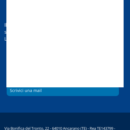
Hai bisogno di aiuto?
Il nostro servizio di assistenza sarà lieto di aiutarti nei
seguenti orari:
Lun-Ven 08:30-13 | 14:00-18
Chat
Chiamaci
Scrivici una mail
Via Bonifica del Tronto, 22 - 64010 Ancarano (TE) - Rea TE143799 -