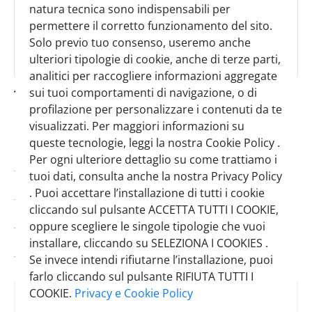
natura tecnica sono indispensabili per
permettere il corretto funzionamento del sito.
Solo previo tuo consenso, useremo anche
ulteriori tipologie di cookie, anche di terze parti,
analitici per raccogliere informazioni aggregate
toma grembiule lima unisex
sui tuoi comportamenti di navigazione, o di
profilazione per personalizzare i contenuti da te
black&white
visualizzati. Per maggiori informazioni su
queste tecnologie, leggi la nostra Cookie Policy .
Codice:
0119900
Per ogni ulteriore dettaglio su come trattiamo i
tuoi dati, consulta anche la nostra Privacy Policy
Brand:
Toma
. Puoi accettare l’installazione di tutti i cookie
cliccando sul pulsante ACCETTA TUTTI I COOKIE,
Minimo vendita:
1
oppure scegliere le singole tipologie che vuoi
installare, cliccando su SELEZIONA I COOKIES .
Scadenza minima:
27/04/2029
Se invece intendi rifiutarne l’installazione, puoi
farlo cliccando sul pulsante RIFIUTA TUTTI I
COOKIE.
Privacy e Cookie Policy
Accedi
o
Registrati