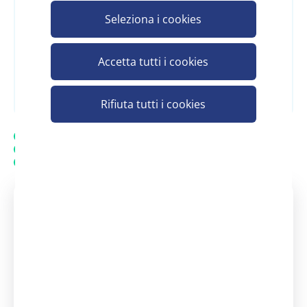
per vedere il prezzo
Seleziona i cookies
Accetta tutti i cookies
Registrati e scopri il prezzo
Rifiuta tutti i cookies
Spedizione gratuita
20.000 prodotti in assortimento
Assistenza personalizzata - Contatta un consulente
Assistenza clienti Scelgo
Un nostro consulente è a tua
disposizione
dal Lunedì - al Venerdì: 08:30 -
13:00 | 14:00 - 18:00
+39 371 3737290