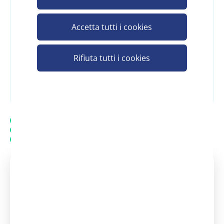
Accedi
o
Registrati
per vedere il prezzo
Accetta tutti i cookies
Rifiuta tutti i cookies
Registrati e scopri il prezzo
Spedizione gratuita
20.000 prodotti in assortimento
Assistenza personalizzata - Contatta un consulente
Assistenza clienti Scelgo
Un nostro consulente è a tua
disposizione
dal Lunedì - al Venerdì: 08:30 -
13:00 | 14:00 - 18:00