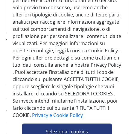
permettere il corretto funzionamento del sito.
Solo previo tuo consenso, useremo anche
ulteriori tipologie di cookie, anche di terze parti,
analitici per raccogliere informazioni aggregate
sui tuoi comportamenti di navigazione, o di
profilazione per personalizzare i contenuti da te
farmacotone cotone idrofilo 100 g
visualizzati. Per maggiori informazioni su
queste tecnologie, leggi la nostra Cookie Policy .
SINGOLO
CARTONE
1 Pezzo
12 Pezzi
Per ogni ulteriore dettaglio su come trattiamo i
tuoi dati, consulta anche la nostra Privacy Policy
. Puoi accettare l’installazione di tutti i cookie
cliccando sul pulsante ACCETTA TUTTI I COOKIE,
Codice:
0122100
oppure scegliere le singole tipologie che vuoi
Brand:
Farmacotone
installare, cliccando su SELEZIONA I COOKIES .
Se invece intendi rifiutarne l’installazione, puoi
Pezzi per cartone:
12
farlo cliccando sul pulsante RIFIUTA TUTTI I
COOKIE.
Privacy e Cookie Policy
Scadenza minima:
27/04/2029
Seleziona i cookies