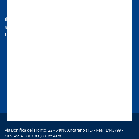
Hai bisogno di aiuto?
Il nostro servizio di assistenza sarà lieto di aiutarti nei
seguenti orari:
Lun-Ven 08:30-13 | 14:00-18
Chat
Chiamaci
Scrivici una mail
Via Bonifica del Tronto, 22 - 64010 Ancarano (TE) - Rea TE143799 -
Cap.Soc. €5.010.000,00 Int.Vers.