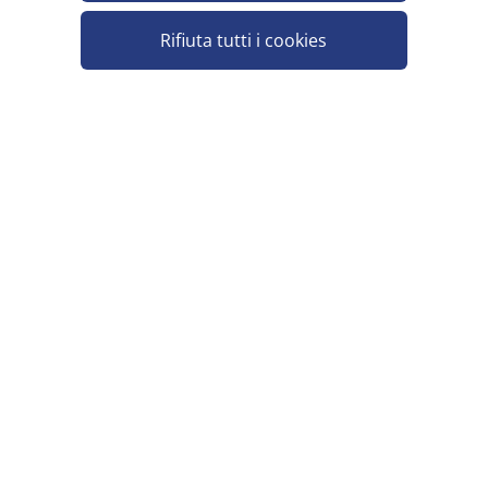
Rifiuta tutti i cookies
JEAN DE LA FONTAINE CHAMPAGNE BRUT
L'ELOQUENTE 75 CL
Pezzi per cartone: 6