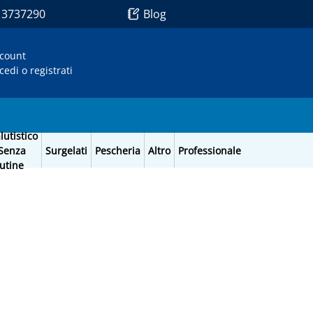
1 3737290
Blog
count
cedi o registrati
lutistico
Senza
Surgelati
Pescheria
Altro
Professionale
utine