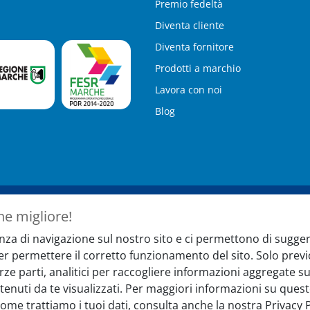
Premio fedeltà
Diventa cliente
Diventa fornitore
Prodotti a marchio
Lavora con noi
Blog
ne migliore!
ter
Hai bisogno 
nza di navigazione sul nostro sito e ci permettono di suggeri
per permettere il corretto funzionamento del sito. Solo pr
nti, novità e iniziative
Il nostro servizio 
terze parti, analitici per raccogliere informazioni aggregate
nei seguenti orari
tenuti da te visualizzati. Per maggiori informazioni su quest
Lun-Ven 08:30-13 
come trattiamo i tuoi dati, consulta anche la nostra Privacy Po