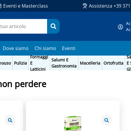
Eventi e Masterclass
Assistenza +39 37
Ac
Ac
Dove siamo
Chi siamo
Eventi
Formaggi
Sa
Salumi E
nouso
Pulizia
E
Macelleria
Ortofrutta
E 
Gastronomia
Latticini
Gl
 non perdere