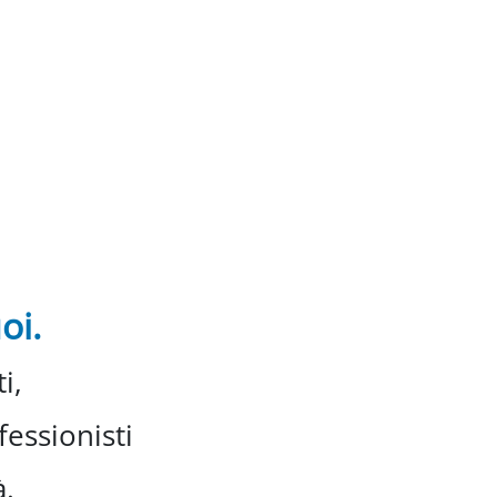
oi.
i,
essionisti
à.