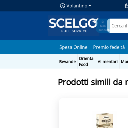
Volantino
🎤
Non
supportato
Spesa Online
Premio fedeltà
Oriental
Bevande
Alimentari
Mo
Food
Prodotti simili da