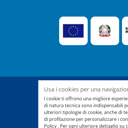
Usa i cookies per una navigazio
Registrati alla newslet
I cookie ti offrono una migliore esperie
di natura tecnica sono indispensabili 
E rimani sempre aggiornato su eve
ulteriori tipologie di cookie, anche di 
speciali
di profilazione per personalizzare i con
Policy . Per ogni ulteriore dettaglio su 