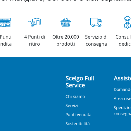
 Punti
4 Punti di
Oltre 20.000
Servizio di
Consul
endita
ritiro
prodotti
consegna
dedic
Scelgo Full
Assist
Service
Domande
Chi siamo
Area ris
Servizi
Spedizio
consegn
Punti vendita
Sostenibilità