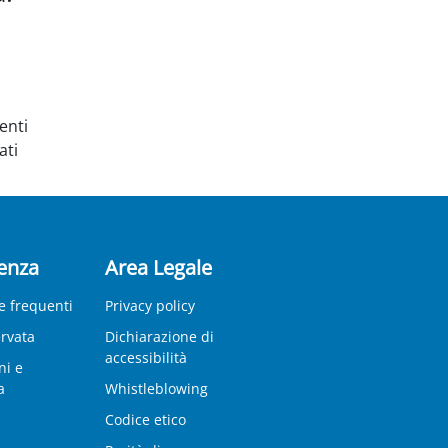
enti
ati
enza
Area Legale
 frequenti
Privacy policy
ervata
Dichiarazione di
accessibilità
ni e
a
Whistleblowing
Codice etico