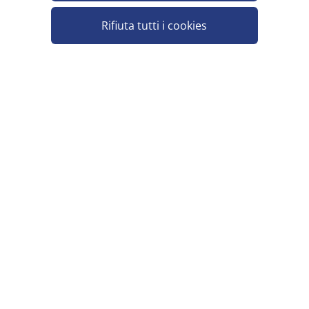
Rifiuta tutti i cookies
SCELTO+ ZUCCHERO IN BUSTINE 5 G AL
KG
Minimo vendita 10