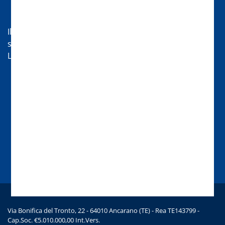
Hai bisogno di aiuto?
Il nostro servizio di assistenza sarà lieto di aiutarti nei
seguenti orari:
Lun-Ven 08:30-13 | 14:00-18
Chat
Chiamaci
Scrivici una mail
Via Bonifica del Tronto, 22 - 64010 Ancarano (TE) - Rea TE143799 -
Cap.Soc. €5.010.000,00 Int.Vers.