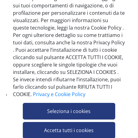
sui tuoi comportamenti di navigazione, o di
profilazione per personalizzare i contenuti da te
visualizzati. Per maggiori informazioni su
queste tecnologie, leggi la nostra Cookie Policy .
LIFE FICHI BIANCHI SECCHI 250 G
Per ogni ulteriore dettaglio su come trattiamo i
tuoi dati, consulta anche la nostra Privacy Policy
Pezzi per cartone: 24
. Puoi accettare l’installazione di tutti i cookie
cliccando sul pulsante ACCETTA TUTTI I COOKIE,
oppure scegliere le singole tipologie che vuoi
installare, cliccando su SELEZIONA I COOKIES .
Se invece intendi rifiutarne l’installazione, puoi
farlo cliccando sul pulsante RIFIUTA TUTTI I
COOKIE.
Privacy e Cookie Policy
Ti può interessare anche
Seleziona i cookies
Accetta tutti i cookies