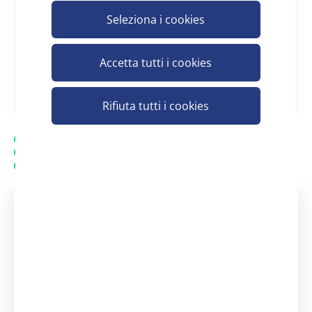
per vedere il prezzo
Seleziona i cookies
Accetta tutti i cookies
Registrati e scopri il prezzo
Rifiuta tutti i cookies
Spedizione gratuita
20.000 prodotti in assortimento
Assistenza personalizzata - Contatta un consulente
Assistenza clienti Scelgo
Un nostro consulente è a tua
disposizione
dal Lunedì - al Venerdì: 08:30 -
13:00 | 14:00 - 18:00
+39 371 3737290