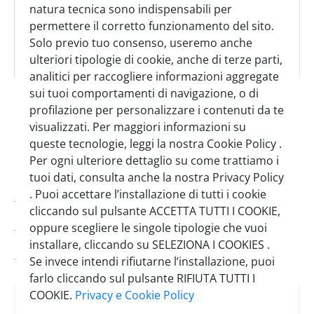
natura tecnica sono indispensabili per
permettere il corretto funzionamento del sito.
Solo previo tuo consenso, useremo anche
ulteriori tipologie di cookie, anche di terze parti,
analitici per raccogliere informazioni aggregate
bicchiere everest bever 591 libbey
sui tuoi comportamenti di navigazione, o di
profilazione per personalizzare i contenuti da te
SINGOLO
CARTONE
visualizzati. Per maggiori informazioni su
1 Pezzo
24 Pezzi
queste tecnologie, leggi la nostra Cookie Policy .
Per ogni ulteriore dettaglio su come trattiamo i
tuoi dati, consulta anche la nostra Privacy Policy
Codice:
0322700
. Puoi accettare l’installazione di tutti i cookie
cliccando sul pulsante ACCETTA TUTTI I COOKIE,
Pezzi per cartone:
24
oppure scegliere le singole tipologie che vuoi
installare, cliccando su SELEZIONA I COOKIES .
Scadenza minima:
27/04/2029
Se invece intendi rifiutarne l’installazione, puoi
farlo cliccando sul pulsante RIFIUTA TUTTI I
COOKIE.
Privacy e Cookie Policy
Accedi
o
Registrati