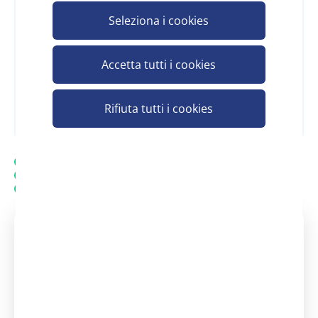
Accedi
o
Registrati
Seleziona i cookies
per vedere il prezzo
Accetta tutti i cookies
Registrati e scopri il prezzo
Rifiuta tutti i cookies
Spedizione gratuita
20.000 prodotti in assortimento
Assistenza personalizzata - Contatta un consulente
Assistenza clienti Scelgo
Un nostro consulente è a tua
disposizione
dal Lunedì - al Venerdì: 08:30 -
13:00 | 14:00 - 18:00