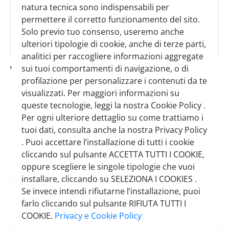
natura tecnica sono indispensabili per
permettere il corretto funzionamento del sito.
Solo previo tuo consenso, useremo anche
ulteriori tipologie di cookie, anche di terze parti,
analitici per raccogliere informazioni aggregate
vaschetta fritti street food 23x18x5
sui tuoi comportamenti di navigazione, o di
125 pz
profilazione per personalizzare i contenuti da te
visualizzati. Per maggiori informazioni su
queste tecnologie, leggi la nostra Cookie Policy .
SINGOLO
CARTONE
1 Pezzo
4 Pezzi
Per ogni ulteriore dettaglio su come trattiamo i
tuoi dati, consulta anche la nostra Privacy Policy
. Puoi accettare l’installazione di tutti i cookie
Codice:
0355500
cliccando sul pulsante ACCETTA TUTTI I COOKIE,
oppure scegliere le singole tipologie che vuoi
Pezzi per cartone:
4
installare, cliccando su SELEZIONA I COOKIES .
Se invece intendi rifiutarne l’installazione, puoi
Scadenza minima:
27/04/2029
farlo cliccando sul pulsante RIFIUTA TUTTI I
COOKIE.
Privacy e Cookie Policy