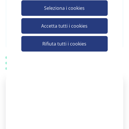
per vedere il prezzo
Seleziona i cookies
Accetta tutti i cookies
Registrati e scopri il prezzo
Rifiuta tutti i cookies
Spedizione gratuita
20.000 prodotti in assortimento
Assistenza personalizzata - Contatta un consulente
Assistenza clienti Scelgo
Un nostro consulente è a tua
disposizione
dal Lunedì - al Venerdì: 08:30 -
13:00 | 14:00 - 18:00
+39 371 3737290