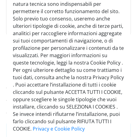
natura tecnica sono indispensabili per
permettere il corretto funzionamento del sito.
Solo previo tuo consenso, useremo anche
ulteriori tipologie di cookie, anche di terze parti,
analitici per raccogliere informazioni aggregate
nuova terra fagioli borlotti 1 kg
sui tuoi comportamenti di navigazione, o di
profilazione per personalizzare i contenuti da te
SINGOLO
CARTONE
visualizzati. Per maggiori informazioni su
1 Pezzo
5 Pezzi
queste tecnologie, leggi la nostra Cookie Policy .
Per ogni ulteriore dettaglio su come trattiamo i
tuoi dati, consulta anche la nostra Privacy Policy
Codice:
0378200
. Puoi accettare l’installazione di tutti i cookie
cliccando sul pulsante ACCETTA TUTTI I COOKIE,
Pezzi per cartone:
5
oppure scegliere le singole tipologie che vuoi
installare, cliccando su SELEZIONA I COOKIES .
Scadenza minima:
13/01/2027
Se invece intendi rifiutarne l’installazione, puoi
farlo cliccando sul pulsante RIFIUTA TUTTI I
COOKIE.
Privacy e Cookie Policy
Accedi
o
Registrati