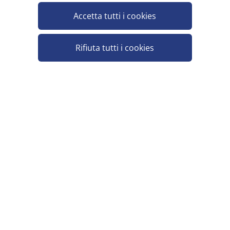
SCHNEIDER GUANTI FORNO 34 CM
Accetta tutti i cookies
Minimo vendita 1
Rifiuta tutti i cookies
ARAVEN GUANTO SILICONE
Pezzi per cartone: 18