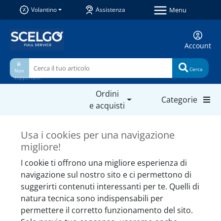
Menu
Volantino
Assistenza
Account
🎤
Cerca
Non
supportato
Ordini
Categorie
e acquisti
Prodotti simili da non
Usa i cookies per una navigazione
perdere
migliore!
I cookie ti offrono una migliore esperienza di
navigazione sul nostro sito e ci permettono di
suggerirti contenuti interessanti per te. Quelli di
natura tecnica sono indispensabili per
permettere il corretto funzionamento del sito.