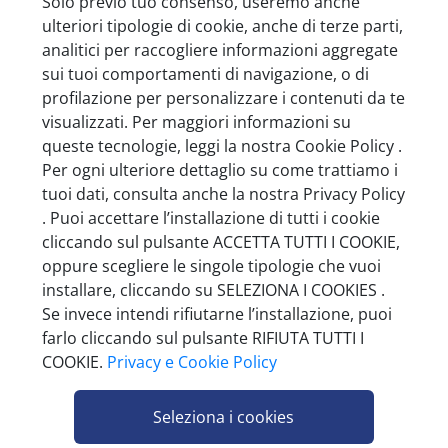
Solo previo tuo consenso, useremo anche
ulteriori tipologie di cookie, anche di terze parti,
analitici per raccogliere informazioni aggregate
sui tuoi comportamenti di navigazione, o di
SET LAVETTE BUTTERFLY ASSORTITO
profilazione per personalizzare i contenuti da te
33X33 CM 6PZ
visualizzati. Per maggiori informazioni su
queste tecnologie, leggi la nostra Cookie Policy .
Pezzi per cartone: 24
Per ogni ulteriore dettaglio su come trattiamo i
tuoi dati, consulta anche la nostra Privacy Policy
. Puoi accettare l’installazione di tutti i cookie
cliccando sul pulsante ACCETTA TUTTI I COOKIE,
oppure scegliere le singole tipologie che vuoi
installare, cliccando su SELEZIONA I COOKIES .
Se invece intendi rifiutarne l’installazione, puoi
farlo cliccando sul pulsante RIFIUTA TUTTI I
COOKIE.
Privacy e Cookie Policy
Seleziona i cookies