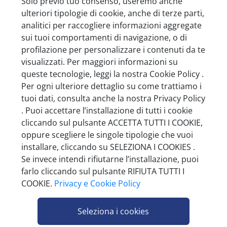
Solo previo tuo consenso, useremo anche
ulteriori tipologie di cookie, anche di terze parti,
analitici per raccogliere informazioni aggregate
sui tuoi comportamenti di navigazione, o di
ZÀINI EMILIA CIOCCOLATO FONDENTE
profilazione per personalizzare i contenuti da te
EXTRA 1KG
visualizzati. Per maggiori informazioni su
queste tecnologie, leggi la nostra Cookie Policy .
Pezzi per cartone: 20
Per ogni ulteriore dettaglio su come trattiamo i
tuoi dati, consulta anche la nostra Privacy Policy
. Puoi accettare l’installazione di tutti i cookie
cliccando sul pulsante ACCETTA TUTTI I COOKIE,
oppure scegliere le singole tipologie che vuoi
installare, cliccando su SELEZIONA I COOKIES .
Se invece intendi rifiutarne l’installazione, puoi
farlo cliccando sul pulsante RIFIUTA TUTTI I
COOKIE.
Privacy e Cookie Policy
Seleziona i cookies