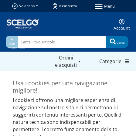
Menu
Volantino
Assistenza
Account
🎤
Cerca
Non
supportato
Ordini
Categorie
e acquisti
Prodotti simili da non
Usa i cookies per una navigazione
perdere
migliore!
I cookie ti offrono una migliore esperienza di
navigazione sul nostro sito e ci permettono di
suggerirti contenuti interessanti per te. Quelli di
natura tecnica sono indispensabili per
permettere il corretto funzionamento del sito.