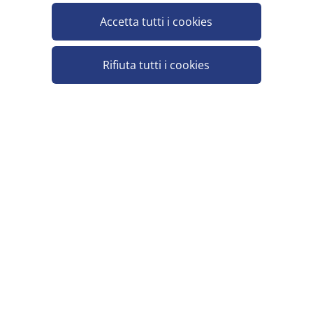
CHEF-LAB ALGINATO DI SODIO 100GR
Accetta tutti i cookies
Pezzi per cartone: 12
Rifiuta tutti i cookies
CAMEO PROFESSIONAL SPRAY
STACCANTE 400 ML